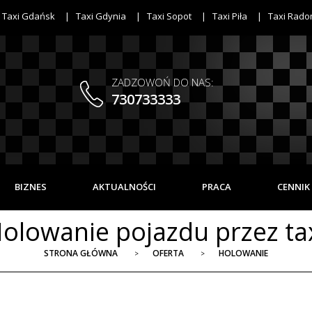
Taxi Gdańsk
Taxi Gdynia
Taxi Sopot
Taxi Piła
Taxi Rad
ZADZOWOŃ DO NAS:
730733333
BIZNES
AKTUALNOŚCI
PRACA
CENNIK
olowanie pojazdu przez ta
STRONA GŁÓWNA
OFERTA
HOLOWANIE