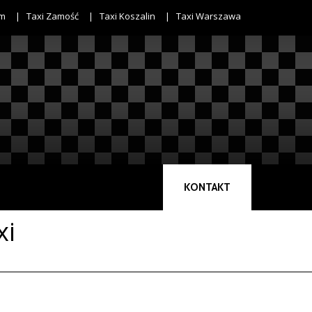
om
Taxi Zamość
Taxi Koszalin
Taxi Warszawa
KONTAKT
xi